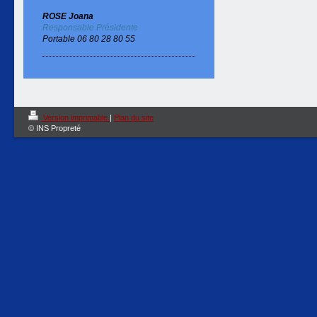
ROSE Joana
Responsable Présidente
Portable 06 80 28 80 55
Version imprimable
|
Plan du site
© INS Propreté