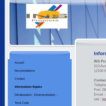
Infor
INS Pr
Accueil
513 Av
12100 M
Nos prestations
Contact
Contac
Télépho
Informations légales
Port. 0
Email :
Dératissation - Désinsectisation ..
site :
in
Terre Cuite