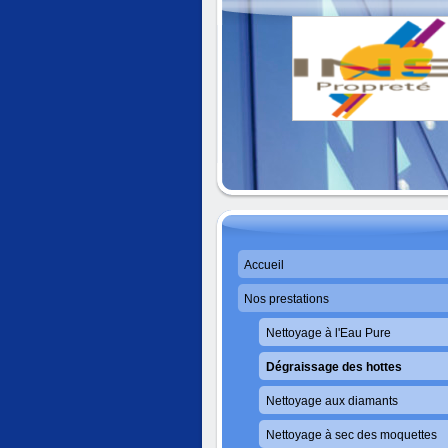
Accueil
Nos prestations
Nettoyage à l'Eau Pure
Dégraissage des hottes
Nettoyage aux diamants
Nettoyage à sec des moquettes