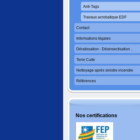
Anti-Tags
Travaux acrobatique EDF
Contact
Informations légales
Dératissation - Désinsectisation ..
Terre Cuite
Nettoyage après sinistre incendie
Références
Nos certifications