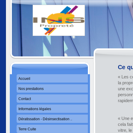
Ce qu
« Les c
Accueil
la propr
une exc
Nos prestations
personne
Contact
rapidem
Informations légales
« Une en
Dératissation - Désinsectisation ..
cela fa
Terre Cuite
vitre, l